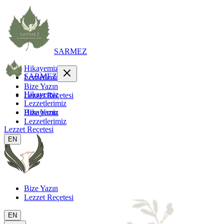
SARMEZ
Hikayemiz
SARMEZ
Lezzetlerimiz
Bize Yazın
Hikayemiz
Lezzet Reçetesi
Lezzetlerimiz
Hikayemiz
Bize Yazın
Lezzetlerimiz
Lezzet Reçetesi
EN
Bize Yazın
Lezzet Reçetesi
EN