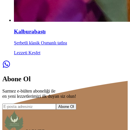
Kalburabastı
Şerbetli klasik Osmanlı tatlısı
Lezzeti Keşfet
Abone Ol
Sarmez e-bülten aboneliği ile
en yeni lezzetlerimizi ilk duyan siz olun!
Abone Ol