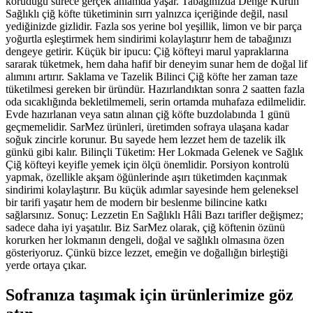
koruduğu sürece gerçek anlamda yaşar. Tabağınızda Denge Kurun
Sağlıklı çiğ köfte tüketiminin sırrı yalnızca içeriğinde değil, nasıl
yediğinizde gizlidir. Fazla sos yerine bol yeşillik, limon ve bir parça
yoğurtla eşleştirmek hem sindirimi kolaylaştırır hem de tabağınızı
dengeye getirir. Küçük bir ipucu: Çiğ köfteyi marul yapraklarına
sararak tüketmek, hem daha hafif bir deneyim sunar hem de doğal lif
alımını artırır. Saklama ve Tazelik Bilinci Çiğ köfte her zaman taze
tüketilmesi gereken bir üründür. Hazırlandıktan sonra 2 saatten fazla
oda sıcaklığında bekletilmemeli, serin ortamda muhafaza edilmelidir.
Evde hazırlanan veya satın alınan çiğ köfte buzdolabında 1 günü
geçmemelidir. SarMez ürünleri, üretimden sofraya ulaşana kadar
soğuk zincirle korunur. Bu sayede hem lezzet hem de tazelik ilk
günkü gibi kalır. Bilinçli Tüketim: Her Lokmada Gelenek ve Sağlık
Çiğ köfteyi keyifle yemek için ölçü önemlidir. Porsiyon kontrolü
yapmak, özellikle akşam öğünlerinde aşırı tüketimden kaçınmak
sindirimi kolaylaştırır. Bu küçük adımlar sayesinde hem geleneksel
bir tarifi yaşatır hem de modern bir beslenme bilincine katkı
sağlarsınız. Sonuç: Lezzetin En Sağlıklı Hâli Bazı tarifler değişmez;
sadece daha iyi yaşatılır. Biz SarMez olarak, çiğ köftenin özünü
korurken her lokmanın dengeli, doğal ve sağlıklı olmasına özen
gösteriyoruz. Çünkü bizce lezzet, emeğin ve doğallığın birleştiği
yerde ortaya çıkar.
Sofranıza taşımak için ürünlerimize göz