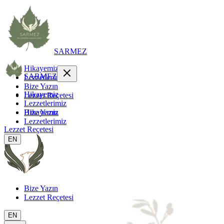
SARMEZ
Hikayemiz
SARMEZ
Lezzetlerimiz
Bize Yazın
Hikayemiz
Lezzet Reçetesi
Lezzetlerimiz
Hikayemiz
Bize Yazın
Lezzetlerimiz
Lezzet Reçetesi
EN
Bize Yazın
Lezzet Reçetesi
EN