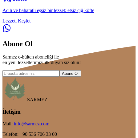
Acılı ve baharatlı eşsiz bir lezzet: etsiz çiğ köfte
Lezzeti Keşfet
Abone Ol
Sarmez e-bülten aboneliği ile
en yeni lezzetlerimizi ilk duyan siz olun!
Abone Ol
SARMEZ
İletişim
Mail
:
info@sarmez.com
Telefon
: +90 536 706 33 00